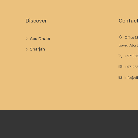
Discover
Contac
Office 1
Abu Dhabi
tower, Abu 
Sharjah
+97150
+97125
info@vil