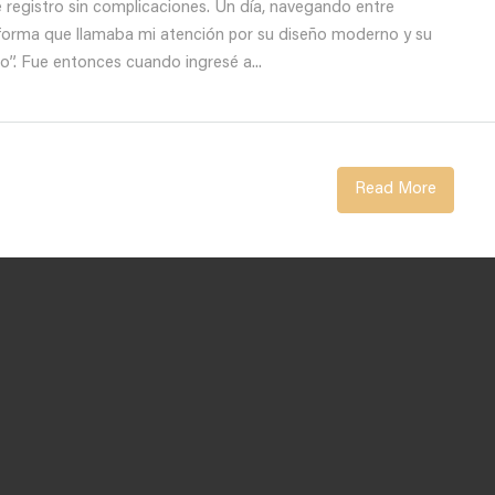
e registro sin complicaciones. Un día, navegando entre
aforma que llamaba mi atención por su diseño moderno y su
o”. Fue entonces cuando ingresé a...
Read More