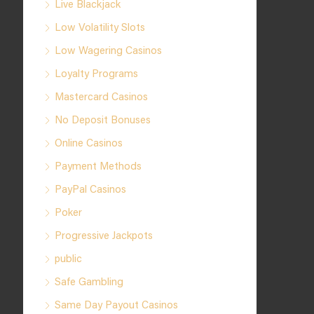
Live Blackjack
Low Volatility Slots
Low Wagering Casinos
Loyalty Programs
Mastercard Casinos
No Deposit Bonuses
Online Casinos
Payment Methods
PayPal Casinos
Poker
Progressive Jackpots
public
Safe Gambling
Same Day Payout Casinos