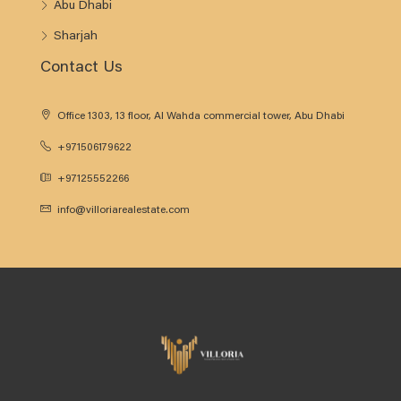
Abu Dhabi
Sharjah
Contact Us
Office 1303, 13 floor, Al Wahda commercial tower, Abu Dhabi
+971506179622
+97125552266
info@villoriarealestate.com