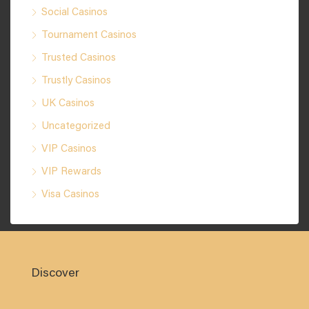
Social Casinos
Tournament Casinos
Trusted Casinos
Trustly Casinos
UK Casinos
Uncategorized
VIP Casinos
VIP Rewards
Visa Casinos
Discover